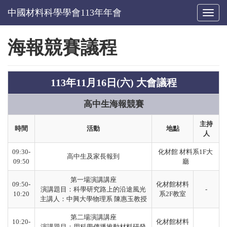
Toggl
naviga
海報競賽議程
113
年11月16日(六) 大會議程
高中生海報競賽
主持
時間
活動
地點
人
09:30-
化材館 材料系
1F
大
高中生及家長報到
09:50
廳
第一場演講講座
09:50-
化材館材料
演講題目：科學研究路上的沿途風光
-
10:20
系2F教室
主講人：中興大學物理系 陳惠玉教授
第二場演講講座
10:20-
化材館材料
演講題目：用科學傳播推動材料研發
-