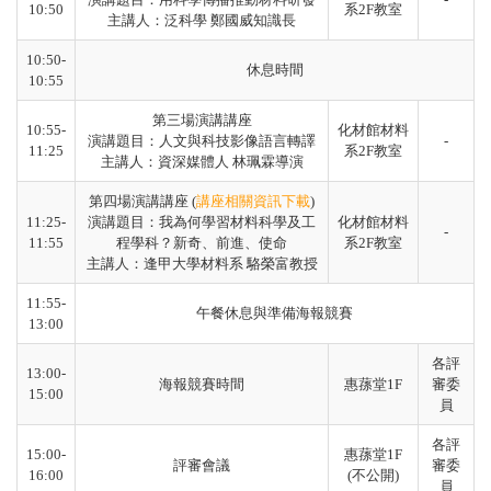
10:50
系2F教室
主講人：泛科學 鄭國威知識長
10:50-
休息時間
10:55
第三場演講講座
10:55-
化材館材料
演講題目：人文與科技影像語言轉譯
-
11:25
系2F教室
主講人：資深媒體人 林珮霖導演
第四場演講講座 (
講座相關資訊下載
)
11:25-
演講題目：我為何學習材料科學及工
化材館材料
-
11:55
程學科？新奇、前進、使命
系2F教室
主講人：逢甲大學材料系 駱榮富教授
11:55-
午餐休息與準備海報競賽
13:00
各評
13:00-
海報競賽時間
惠蓀堂1F
審委
15:00
員
各評
15:00-
惠蓀堂1F
評審會議
審委
16:00
(不公開
)
員