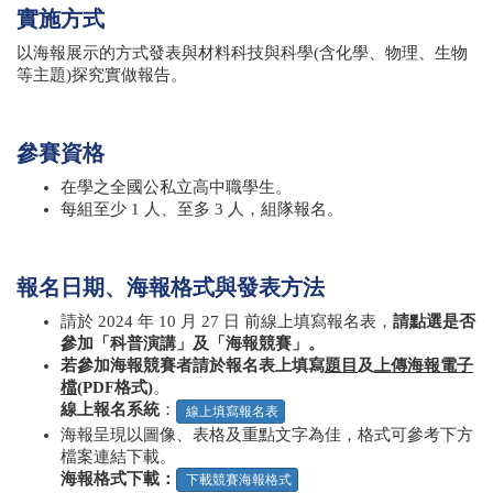
實施方式
以海報展示的方式發表與材料科技與科學(含化學、物理、生物
等主題)探究實做報告。
參賽資格
在學之全國公私立高中職學生。
每組至少
1
人、至多
3
人，組隊報名。
報名日期、海報格式與發表方法
請於 2024 年 10 月 27 日 前線上填寫報名表，
請點選是否
參加「科普演講」及「海報競賽」。
若參加海報競賽者請於報名表上填寫
題目
及
上傳海報電子
檔
(PDF格式)
。
線上報名系統
：
線上填寫報名表
海報呈現以圖像、表格及重點文字為佳，格式可參考下方
檔案連結下載。
海報格式下載：
下載競賽海報格式