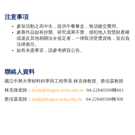
注意事項
參加活動之高中生，提供午餐餐盒，無須繳交費用。
參賽作品如有抄襲、研究成果不實、侵犯他人智慧財產權
或違反其他相關法令規定者，一律取消受獎資格，並自負
法律責任。
如有未盡事宜，請參考網頁公告。
聯絡人資料
國立中興大學材料科學與工程學系 林克偉教授、蔡佳霖教授
林克偉老師：
kwlin@dragon.nchu.edu.tw
04-22840500轉
601
蔡佳霖老師：
tsaijl@dragon.nchu.edu.tw
04-22840500轉
308