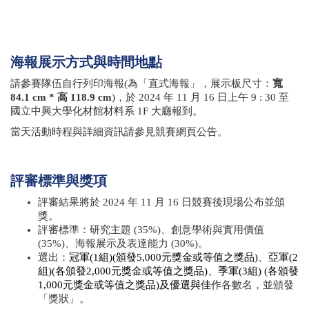
海報展示方式與時間地點
請參賽隊伍自行列印海報(為「直式海報」，展示板尺寸：
寬
84.1 cm * 高 118.9 cm
)，於
2024
年
11
月
16
日上午
9 : 30
至
國立中興大學化材館材料系 1F 大廳報到。
當天活動時程與詳細資訊請參見競賽網頁公告。
評審標準與獎項
評審結果將於
2024
年
11
月
16
日競賽後現場公布並頒
獎。
評審標準：研究主題
(35%)
、創意學術與實用價值
(35%)
、海報展示及表達能力
(30%)
。
選出：
冠軍(1組)(頒發5,000元獎金或等值之獎品)、亞軍(2
組)(各頒發2,000元獎金或等值之獎品)、季軍(3組) (各頒發
1,000元獎金或等值之獎品)及優選與佳
作各數名，並頒發
「獎狀」。