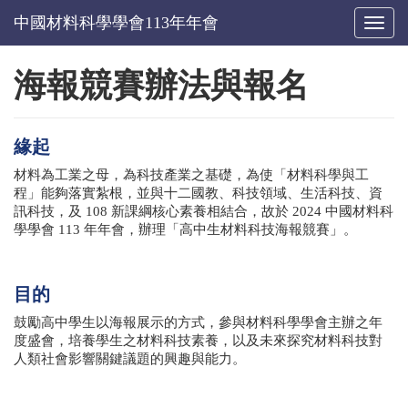
Toggl
naviga
海報競賽辦法與報名
緣起
材料為工業之母，為科技產業之基礎，為使「材料科學與工
程」能夠落實紮根，並與十二國教、科技領域、生活科技、資
訊科技，及
108
新課綱核心素養相結合，故於
2024
中國材料科
學學會
113
年年會，辦理「高中生材料科技海報競賽」。
目的
鼓勵高中學生以海報展示的方式，參與材料科學學會主辦之年
度盛會，培養學生之材料科技素養，以及未來探究材料科技對
人類社會影響關鍵議題的興趣與能力。
